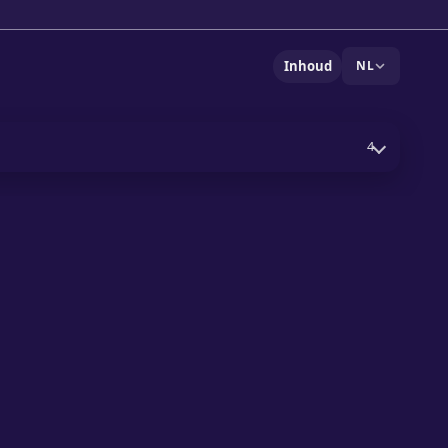
Inhoud
NL
4