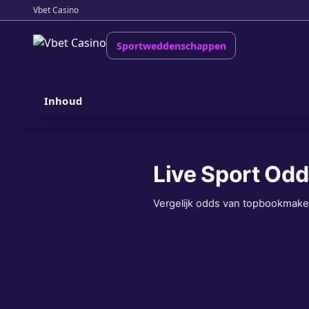
Vbet Casino
Sportweddenschappen
Inhoud
Live Sport Od
Vergelijk odds van topbookmaker