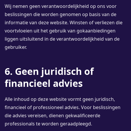
Wij nemen geen verantwoordelijkheid op ons voor
beslissingen die worden genomen op basis van de
informatie van deze website. Winsten of verliezen die
voortvloeien uit het gebruik van gokaanbiedingen
liggen uitsluitend in de verantwoordelijkheid van de
gebruiker.
6. Geen juridisch of
financieel advies
Alle inhoud op deze website vormt geen juridisch,
financieel of professioneel advies. Voor beslissingen
die advies vereisen, dienen gekwalificeerde
professionals te worden geraadpleegd.