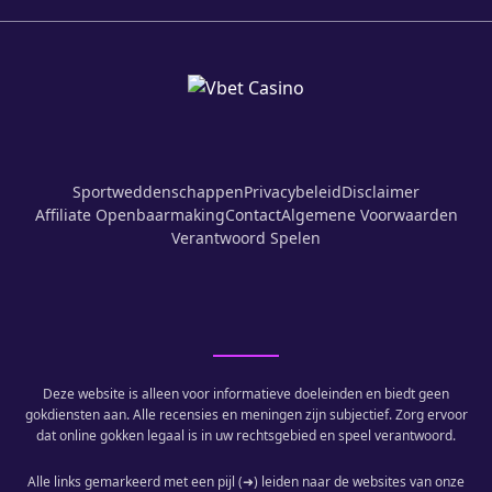
Sportweddenschappen
Privacybeleid
Disclaimer
Affiliate Openbaarmaking
Contact
Algemene Voorwaarden
Verantwoord Spelen
Deze website is alleen voor informatieve doeleinden en biedt geen
gokdiensten aan. Alle recensies en meningen zijn subjectief. Zorg ervoor
dat online gokken legaal is in uw rechtsgebied en speel verantwoord.
Alle links gemarkeerd met een pijl (➜) leiden naar de websites van onze